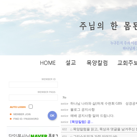
No
하나님 나라와 삶(하계 수련회 GBS 성경공부) 
notice
블로그 공지사항
notice
예배 공지사항 알려 드립니다.
notice
[목양칼럼] 공...
notice
목양칼럼을 읽고, 묵상과 댓글을 남겨주신 분
632
그리스도인과 가정 이야기 (4)
631