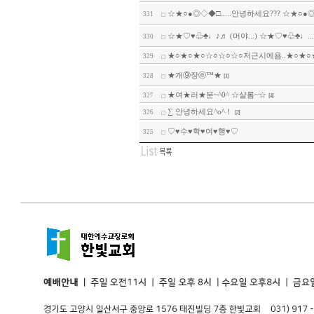
☆★○●◎◇◆□.....안녕하세요??? ☆★○●◎.
331
☆★♡♥♧♣♩♪♬ (머야...) ☆★♡♥♧♣♩...
330
★○★○★○☆○☆○☆○저근시에욤..★○★○★○
329
★개⑨장ⓔ™★
328
[1]
★여★러★분~^0^ ☆샬롬~☆
327
[4]
∑ 안녕하세요^o^！
326
[2]
♡♥수♥학♥여♥행♥♡
325