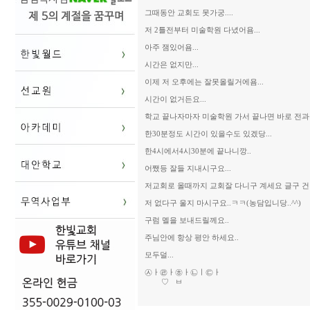
그때동안 교회도 못가궁....
저 2틀전부터 미술학원 다녔어욤...
아주 잼있어욤...
시간은 없지만...
이제 저 오후에는 잘못올릴거에욤...
시간이 없거든요...
학교 끝나자마자 미술학원 가서 끝나면 바로 전과
한30분정도 시간이 있을수도 있겠당...
한4시에서4시30분에 끝나니깡..
어쨌등 잘들 지내시구요...
저교회로 올때까지 교회잘 다니구 계세요 글구 건
저 없다구 울지 마시구요..ㅋㅋ(농담입니당..^^)
구럼 멜을 보내드릴께요..
주님안에 항상 평안 하세요..
모두덜...
㉦ㅏ㉣ㅏ㉭ㅏ㉡ㅣ㉢ㅏ
♡ ㅂ