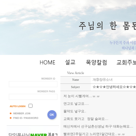
View Article
개⑨장ⓔ소녀
Name
☆★☆★안녕하세요☆★☆★(
Subject
저 눈이 시뻘게여....ㅠ.ㅠ
연고도 넣고요.....
물약도 넣구요..
교회도 못가고 정말 슬퍼요....
메신저에서 선구삼촌선생님 하구 대화는해요....
빨르면2주일가고 느리면1달간대요...ㅠ.ㅠ