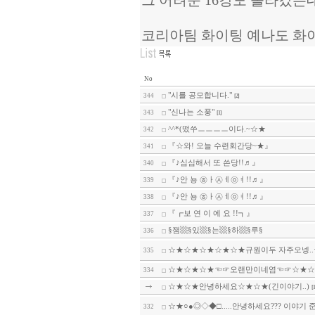
그 어려운 16강도 올라갔는
코리아팀 화이팅 예나도 화이링
No
"시를 공모합니다."
344
[2]
"신나는 소풍"
343
[1]
^^*(떴쑤ㅡㅡㅡㅡ이다.~☆★
342
『☆와! 오늘 수련회간당~★』
341
『♪심심해서 또 쓴당!!♬』
340
『♪안 뇽 ㉭ㅏ㉦ㅔ㉧ㅕ!!♬』
339
『♪안 뇽 ㉭ㅏ㉦ㅔ㉧ㅕ!!♬』
338
『┏보 연 이 에 요 !!┓』
337
§잼▩§있▩§는▩§하▩§루§
336
☆★☆★☆★☆★☆★규원이두 자주오넹..☆
335
☆★☆★☆★☜☞오랜만이네염☜☞☆★☆
334
☆★☆★안녕하세요☆★☆★(긴이야기..)
[1
☆★○●◎◇◆□.....안녕하세요??? 이야기 준.
332