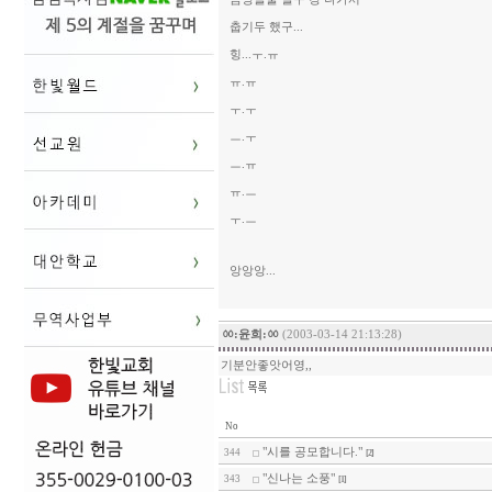
춥기두 했구...
힝...ㅜ.ㅠ
ㅠ.ㅠ
ㅜ.ㅜ
ㅡ.ㅜ
ㅡ.ㅠ
ㅠ.ㅡ
ㅜ.ㅡ
앙앙앙...
ㆀ:윤희:ㆀ
(2003-03-14 21:13:28)
기분안좋앗어영,,
No
"시를 공모합니다."
344
[2]
"신나는 소풍"
343
[1]