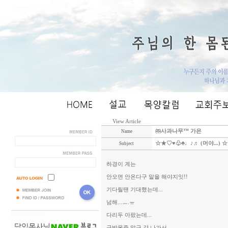
View Article
㈜사과나무™ 가은
Name
☆★♡♥♧♣♩♪♬ (머야...)
Subject
하경이 계는
안오면 안온다구 말을 해야지잇!!
기다릴땐 기대했는데...
넘해...ㅡ.ㅠ
다리두 아팠는데...
금방올줄 알구 걍 나가서