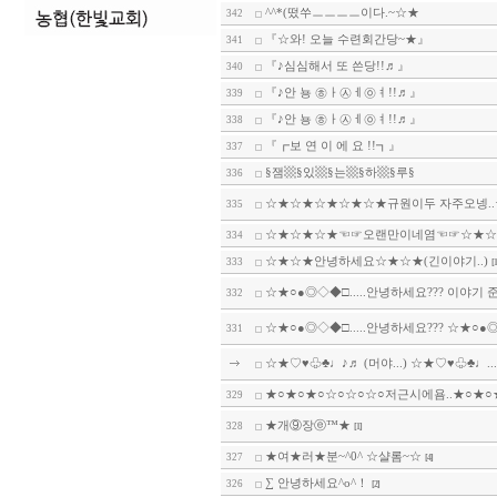
^^*(떴쑤ㅡㅡㅡㅡ이다.~☆★
342
『☆와! 오늘 수련회간당~★』
341
『♪심심해서 또 쓴당!!♬』
340
『♪안 뇽 ㉭ㅏ㉦ㅔ㉧ㅕ!!♬』
339
『♪안 뇽 ㉭ㅏ㉦ㅔ㉧ㅕ!!♬』
338
『┏보 연 이 에 요 !!┓』
337
§잼▩§있▩§는▩§하▩§루§
336
☆★☆★☆★☆★☆★규원이두 자주오넹..☆
335
☆★☆★☆★☜☞오랜만이네염☜☞☆★☆
334
☆★☆★안녕하세요☆★☆★(긴이야기..)
333
[1
☆★○●◎◇◆□.....안녕하세요??? 이야기 준.
332
☆★○●◎◇◆□.....안녕하세요??? ☆★○●◎.
331
☆★♡♥♧♣♩♪♬ (머야...) ☆★♡♥♧♣♩...
★○★○★○☆○☆○☆○저근시에욤..★○★○★○
329
★개⑨장ⓔ™★
328
[1]
★여★러★분~^0^ ☆샬롬~☆
327
[4]
∑ 안녕하세요^o^！
326
[2]