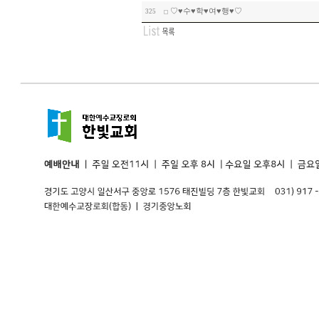
♡♥수♥학♥여♥행♥♡
325