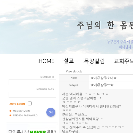
View Article
★개⑨장ⓔ소녀★..
Name
★개⑨장ⓔ™★
Subject
저는 예나에욤..ㅋ.ㄷ.ㅋ.ㄷ.ㅋ.ㄷ.
군뎅 낼이 스승의날이랭..~!
ㅋ.ㄷㅋ.ㅋ.ㄷ
메신저말구 버디버디에서 만나면안되욤?
ㅋㅋㅋ
군데염...구냥요...
선상님께편지를 써야겠당..~!
ㅋㄷㅋㄷㅋㄷㅋㄷ
지굼 전아주아주 심심해염..ㅋㅋㄷㅋㄷㅋㄷ
낼보자구욤..