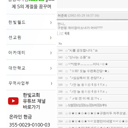
허준희
(2002-05-29 16:57:16)
언니,,
구런뎅 개이장이소녀가 머야????
No
"시를 공모합니다."
344
[2]
"신나는 소풍"
343
[1]
^^*(떴쑤ㅡㅡㅡㅡ이다.~☆★
342
『☆와! 오늘 수련회간당~★』
341
『♪심심해서 또 쓴당!!♬』
340
『♪안 뇽 ㉭ㅏ㉦ㅔ㉧ㅕ!!♬』
339
『♪안 뇽 ㉭ㅏ㉦ㅔ㉧ㅕ!!♬』
338
『┏보 연 이 에 요 !!┓』
337
§잼▩§있▩§는▩§하▩§루§
336
☆★☆★☆★☆★☆★규원이두 자주오넹..☆
335
☆★☆★☆★☜☞오랜만이네염☜☞☆★☆
334