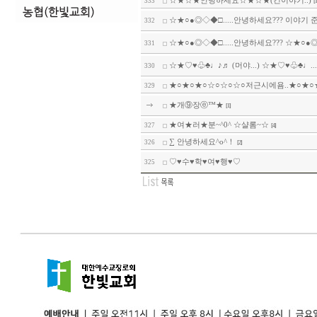
☆★☆★안녕하세요☆★☆★(긴이야기..)
333
[1
☆★○●◎◇◆□.....안녕하세요??? 이야기 준.
332
☆★○●◎◇◆□.....안녕하세요??? ☆★○●◎.
331
☆★♡♥♧♣♩♪♬ (머야...) ☆★♡♥♧♣♩...
330
★○★○★○☆○☆○☆○저근시에욤..★○★○★○
329
★개⑨장ⓔ™★
[1]
★여★러★분~^0^ ☆샬롬~☆
327
[4]
∑ 안녕하세요^o^！
326
[2]
♡♥수♥학♥여♥행♥♡
325