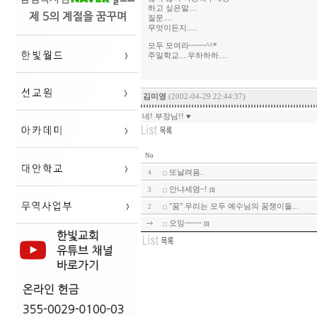
하고 싶은말....
질문....
무엇이든지.....
모두 모여라~~~~^^*
주일학교....우하하하....
김미영
(2002-04-29 22:44:37)
네! 부장님!! ♥
No
또날려욤..
4
안냐세염~!
3
[1]
"꿈" 우리는 모두 예수님의 꿈쟁이들...
2
오잉~~~~
[1]