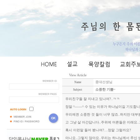
View Article
종대선생님
Name
소중한 기쁨~
Subject
우리친구들 잘 지내고 있나여?..ㅋㅋ
정말 ^------^ 수 있는 이유가 하나님이길 기도합니
우리에겐 소중한 것 들이 너무 많죠..하지만 대
고 그냥 살 아간답니다..주위에 어른들은 이래요..
혹시 이런말 들어 봤나여?....정말 그럴까요?
아니요..그렇지 않아요..우리는 하나님께서 주신