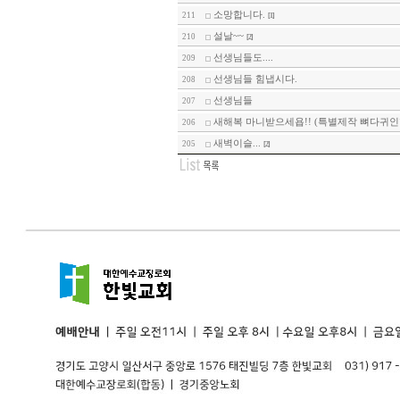
소망합니다.
211
[1]
설날~~
210
[2]
선생님들도....
209
선생님들 힘냅시다.
208
선생님들
207
새해복 마니받으세욥!! (특별제작 뼈다귀인
206
새벽이슬...
205
[2]