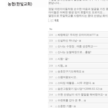
본답니다...
정말 어린아이들처럼 순수한 마음과 얼굴을 가진 
아이들은 어쩌면 평생 잊지 못할지도 모르지요....
열정으로 주일학교를 사랑하시는 종대 선생님 화이
No
싸랑해요! 우리반 오마이러브!!!!
224
[1]
신실하신 하나님~
223
[3]
신나는 수영장...여름 성경학교~~~
222
신나는 눈썰매장으로....출발!
221
시험~ 끝~
220
시험,,
219
[2]
승호친구기도해줘요
218
[1]
스팸여왕보시오..
217
스타킹 재활용....너무 귀엽다.
216
[6]
숨은그림찾기 입니당^^(2006.02.12)
215
[2]
수현 선생님이 내가 할말을 해버렸어요~
214
[1]
수련회를 갔다 온 후...
213
[1]
소중한 기쁨~
[1]