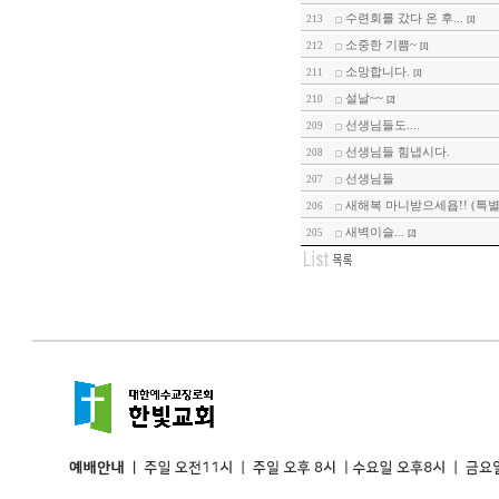
수련회를 갔다 온 후...
213
[1]
소중한 기쁨~
212
[1]
소망합니다.
211
[1]
설날~~
210
[2]
선생님들도....
209
선생님들 힘냅시다.
208
선생님들
207
새해복 마니받으세욥!! (특
206
새벽이슬...
205
[2]