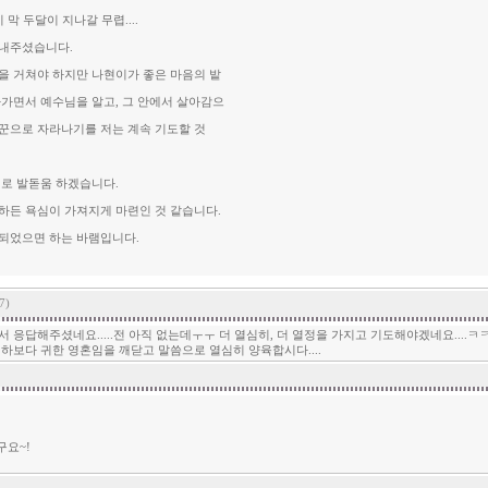
막 두달이 지나갈 무렵....
보내주셨습니다.
을 거쳐야 하지만 나현이가 좋은 마음의 밭
아가면서 예수님을 알고, 그 안에서 살아감으
꾼으로 자라나기를 저는 계속 기도할 것
미로 발돋움 하겠습니다.
하든 욕심이 가져지게 마련인 것 같습니다.
되었으면 하는 바램입니다.
7)
응답해주셨네요.....전 아직 없는데ㅜㅜ 더 열심히, 더 열정을 가지고 기도해야겠네요....ㅋ
하보다 귀한 영혼임을 깨닫고 말씀으로 열심히 양육합시다....
구요~!