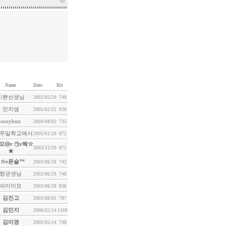
ⓧ
Name
Date
Hit
이쁜선생님
2002/05/20
749
민지샘
2005/02/25
920
sooyhun
2004/08/02
735
주일학교에서
2005/01/20
872
꼬㉤r ㉠r혜☆
2003/12/20
872
★
∑☆e픈슬™
2003/06/28
742
향균샌님
2002/06/29
748
쉬미이모
2003/06/28
838
김진고
2003/08/05
787
김민지
2006/02/14
1169
김미영
2002/05/24
798