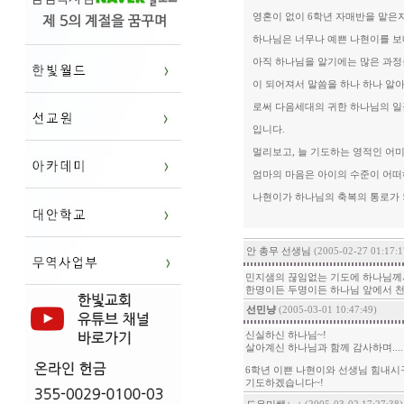
영혼이 없이 6학년 자매반을 맡은지 
하나님은 너무나 예쁜 나현이를 
아직 하나님을 알기에는 많은 과정
이 되어져서 말씀을 하나 하나 알
로써 다음세대의 귀한 하나님의 일
입니다.
멀리보고, 늘 기도하는 영적인 어
엄마의 마음은 아이의 수준이 어떠
나현이가 하나님의 축복의 통로가 
안 총무 선생님
(2005-02-27 01:17:1
민지샘의 끊임없는 기도에 하나님께서 
한명이든 두명이든 하나님 앞에서 천
선민냥
(2005-03-01 10:47:49)
신실하신 하나님~!
살아계신 하나님과 함께 감사하며....
6학년 이쁜 나현이와 선생님 힘내시
기도하겠습니다~!