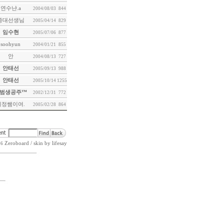
연수냔.a
2004/08/03
844
종대선생님
2005/04/14
829
임수현
2005/07/06
877
soohyun
2004/01/21
855
안
2004/08/13
727
안태선
2005/09/13
988
안태선
2005/10/14
1255
범생공주™
2002/12/31
772
혜정쌤이여.
2005/02/28
864
Zeroboard
/ skin by
lifesay
26