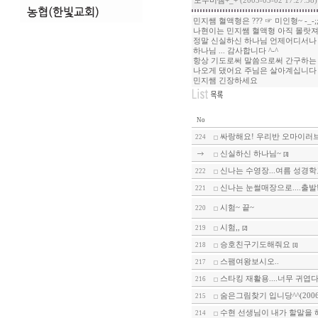
도우미쌤+_+
(2005-03-02 17:27:38)
민지쌤 혈액형은 ??? ☞ 미인형~ -_-;
나현이는 민지쌤 혈액형 아직 몰랏져?
정말 신실하신 하나님 언제어디서나
하나님 ... 감사합니다 ^-^
항상 기도로써 말씀으로써 간구하는
나오게 댔어요 주님은 살아계십니다
민지쌤 긴장하세요
No
싸랑해요! 우리반 오마이러브!
224
신실하신 하나님~
[3]
신나는 수영장...여름 성경학
222
신나는 눈썰매장으로....출발
221
시험~ 끝~
220
시험,,
219
[2]
승호친구기도해줘요
218
[1]
스팸여왕보시오..
217
스타킹 재활용....너무 귀엽다
216
숨은그림찾기 입니당^^(2006.0
215
수현 선생님이 내가 할말을
214