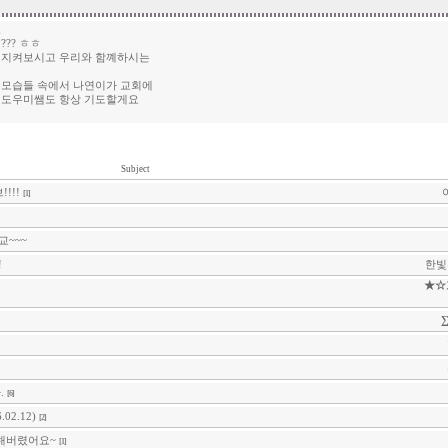
;
?? ㅎㅎ
 지켜보시고 우리와 함꼐하시는
 모습들 속에서 나연이가 교회에
 도우미쌤도 항상 기도할게요
Subject
!!!
[1]
교~~~
!
한빛
★☆
.
[6]
2.12)
[2]
 해버렸어요~
[1]