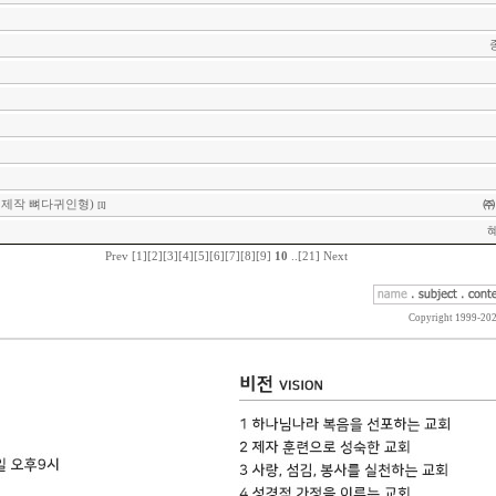
별제작 뼈다귀인형)
㈜
[1]
Prev
[1]
[2]
[3]
[4]
[5]
[6]
[7]
[8]
[9]
10
..
[21]
Next
Copyright 1999-20