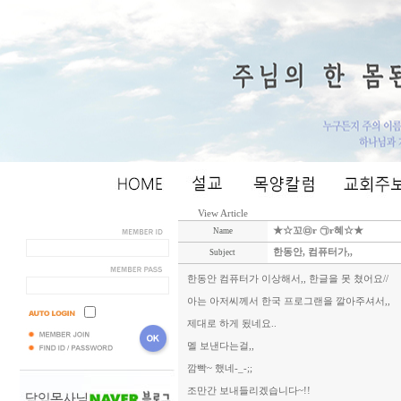
View Article
★☆꼬㉤r ㉠r혜☆★
Name
한동안, 컴퓨터가,,
Subject
한동안 컴퓨터가 이상해서,, 한글을 못 쳤어요//
아는 아저씨께서 한국 프로그랜을 깔아주셔서,,
제대로 하게 됬네요..
멜 보낸다는걸,,
깜빡~ 했네-_-;;
조만간 보내들리겠습니다~!!