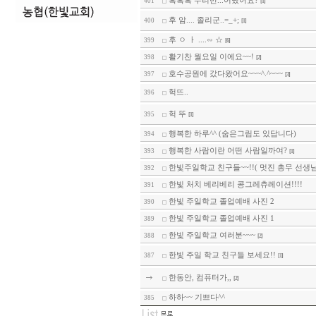
흑흑흑 우리반...어딨어요?
401
[1]
후 암.... 졸리군..=_+;
400
[1]
후 ㅇ ㅏ ....∽ ☆
399
[6]
활기찬 월요일 이에요~~!
398
[2]
호수공원에 갔다왔어요~~~^.^~~~
397
[3]
헉뜨..
396
헉 뚜
395
[1]
행복한 하루^^ (숨은그림도 있답니다)
394
행복한 사람이란 어떤 사람일까여?
393
[1]
한빛주일학교 친구들~~!!( 멋진 총무 선생님
392
한빛 처치 베리베리 콩그레츄레이션!!!!
391
한빛 주일학교 졸업예배 사진 2
390
한빛 주일학교 졸업예배 사진 1
389
한빛 주일학교 여러분~~~
388
[2]
한빛 주일 학교 친구들 보세요!!
387
[1]
한동안, 컴퓨터가,,
[2]
하하~~ 기쁘다^^
385