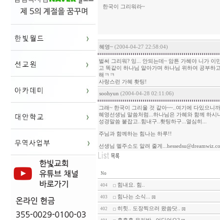
한국이 그리워라~
혜영~
(2004-04-27 22:58:04)
벌써 그리워? 잉... 안되는데~ 암튼 가혜야 니
고 똑같이 하나님 알아가며 하나님 위하여 공부하고
해ㅋㅋ
사랑스런 가혜 홧팅!
soohyun
(2004-04-28 02:11:06)
그래~ 한국이 그리울 것 같아~~..여기에 다있으니까...
혜영선생님 말씀처럼...하나님은 가혜와 함께 하시니까
성경말씀 붙잡고..힘내구..홧팅하구...열심히...
주님과 함께하는 힘나는 하루!!
선생님 멜주소도 알려 줄게...hessedsu@dreamwiz
No
힘내요. 힘..
404
힘나는 소식...
403
[1]
히힛.. 도장찍으러 왔씀닷..
402
[1]